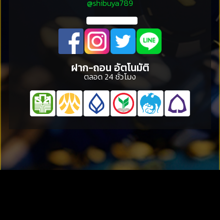
@shibuya789
×
รับการแจ้งเตือนโปรโมชั่นพิเศษ!
ท่านจะได้รับข่าวสารและ โปรโมชั่นพิเศษ หรือ
ของรางวัลอื่นๆ
ฝาก-ถอน อัตโนมัติ
ตลอด 24 ชั่วโมง
รับข่าวสาร
ไม่รับข่าวสาร